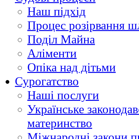
Наш підхід
Процес розірвання 
Поділ Майна
Аліменти
Опіка над дітьми
Сурогатство
Наші послуги
Українське законодав
материнство
Міжнародні закони п