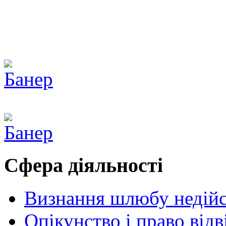
Сфера діяльності
Визнання шлюбу недій
Опікунство і право від