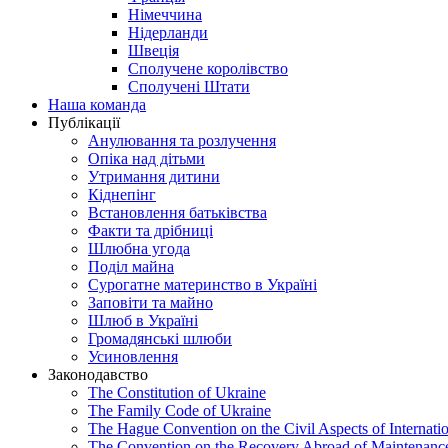
Німеччина
Нідерланди
Швеція
Сполучене королівство
Сполучені Штати
Наша команда
Публікації
Анулювання та розлучення
Опіка над дітьми
Утримання дитини
Кіднепінг
Встановлення батьківства
Факти та дрібниці
Шлюбна угода
Поділ майна
Сурогатне материнство в Україні
Заповіти та майно
Шлюб в Україні
Громадянські шлюби
Усиновлення
Законодавство
The Constitution of Ukraine
The Family Code of Ukraine
The Hague Convention on the Civil Aspects of Internati
The Convention on the Recovery Abroad of Maintenanc