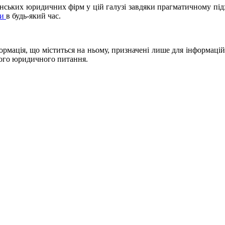
раїнських юридичних фірм у цій галузі завдяки прагматичному пі
ми
в будь-який час.
ія, що міститься на ньому, призначені лише для інформаційни
якого юридичного питання.