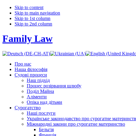
Skip to content
Skip to main navigation
Skip to 1st column
Skip to 2nd column
Family Law
Про нас
Наша філософія
Судові процеси
Наш підхід
Процес розірвання шлюбу
Поділ Майна
Аліменти
Опіка над дітьми
Сурогатство
Наші послуги
Українське законодавство про сурогатне материнст
Міжнародні закони про сурогатне материнство
Бельгія
Франція