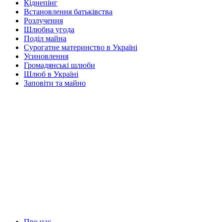
Кіднепінг
Встановлення батьківства
Розлучення
Шлюбна угода
Поділ майна
Сурогатне материнство в Україні
Усиновлення
Громадянські шлюби
Шлюб в Україні
Заповіти та майно
Про нас