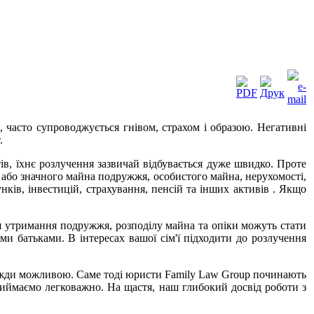
 часто супроводжується гнівом, страхом і образою. Негативні
.
в, їхнє розлучення зазвичай відбувається дуже швидко. Проте
й або значного майна подружжя, особистого майна, нерухомості,
унків, інвестицій, страхування, пенсій та інших активів . Якщо
я утримання подружжя, розподілу майна та опіки можуть стати
и батьками. В інтересах вашої сім'ї підходити до розлучення
авжди можливою. Саме тоді юристи Family Law Group починають
риймаємо легковажно. На щастя, наш глибокий досвід роботи з