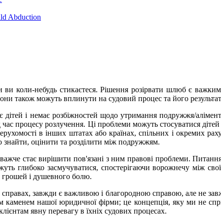
ild Abduction
 ви коли-небудь стикаєтеся. Рішення розірвати шлюб є важким,
 вони також можуть вплинути на судовий процес та його результат
 дітей і немає розбіжностей щодо утримання подружжя/аліменті
д час процесу розлучення. Ці проблеми можуть стосуватися діте
нерухомості в інших штатах або країнах, спільних і окремих рах
но знайти, оцінити та розділити між подружжям.
 важче стає вирішити пов'язані з ним правові проблеми. Питанн
жуть глибоко засмучуватися, спостерігаючи ворожнечу між своїм
, грошей і душевного болю.
 справах, завжди є важливою і благородною справою, але не з
ним каменем нашої юридичної фірми; це концепція, яку ми не сп
ієнтам явну перевагу в їхніх судових процесах.