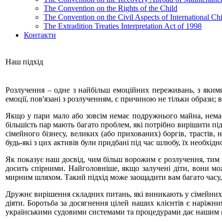
The Convention on the Rights of the Child
The Convention on the Civil Aspects of International Ch
The Extradition Treaties Interpretation Act of 1998
Контакти
Наш підхід
Розлучення – одне з найбільш емоційних переживань, з якими
емоції, пов'язані з розлученням, є причиною не тільки образи;
Якщо у пари мало або зовсім немає подружнього майна, немає
більшість пар мають багато проблем, які потрібно вирішити пі
сімейного бізнесу, великих (або прихованих) боргів, трастів, 
будь-які з цих активів були придбані під час шлюбу, їх необхід
Як показує наш досвід, чим більш ворожим є розлучення, тим
досить спірними. Найголовніше, якщо залучені діти, вони мо
мирним шляхом. Такий підхід може заощадити вам багато часу
Дружнє вирішення складних питань, які виникають у сімейних
діяти. Боротьба за досягнення цілей наших клієнтів є наріж
українськими судовими системами та процедурами дає нашим кл