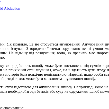
ild Abduction
ми. Як правило, це не стосується анулювання. Анулювання ш
ли не існував. З юридичної точки зору, якщо певні умови мож
им. На відміну від розлучення, воно, як правило, має зворот
ло.
 якщо дійсність шлюбу може бути поставлена під сумнів через
ти на психічний стан людини і, отже, на її здатність дати зго
а зі сторін була психічно недієздатною. Нарешті, якщо особа в
соби, тоді також може бути можливим анулювання шлюбу.
ь бути підставою для анулювання шлюбу. Наприклад, якщо на 
 мала необхідної згоди батьків або суду на одруження, шлюб мож
ає скасуванню: