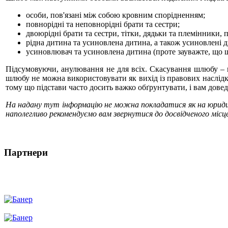
особи, пов'язані між собою кровним спорідненням;
повнорідні та неповнорідні брати та сестри;
двоюрідні брати та сестри, тітки, дядьки та племінники,
рідна дитина та усиновлена дитина, а також усиновлені 
усиновлювач та усиновлена дитина (проте зауважте, що
Підсумовуючи, анулювання не для всіх. Скасування шлюбу – ц
шлюбу не можна використовувати як вихід із правових наслідк
тому що підстави часто досить важко обґрунтувати, і вам довед
На надану тут інформацію не можна покладатися як на юридичн
наполегливо рекомендуємо вам звернутися до досвідченого місц
Партнери