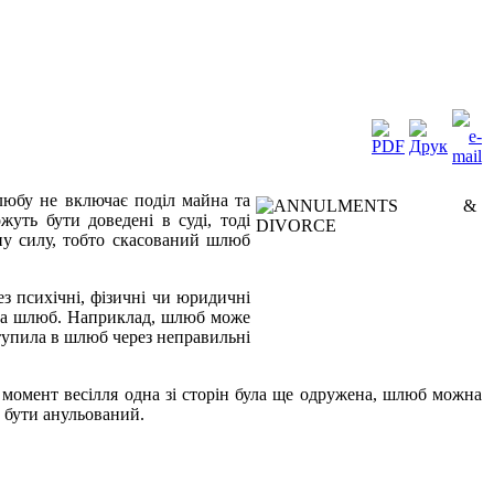
любу не включає поділ майна та
уть бути доведені в суді, тоді
ну силу, тобто скасований шлюб
 психічні, фізичні чи юридичні
ду на шлюб. Наприклад, шлюб може
ступила в шлюб через неправильні
момент весілля одна зі сторін була ще одружена, шлюб можна
е бути анульований.