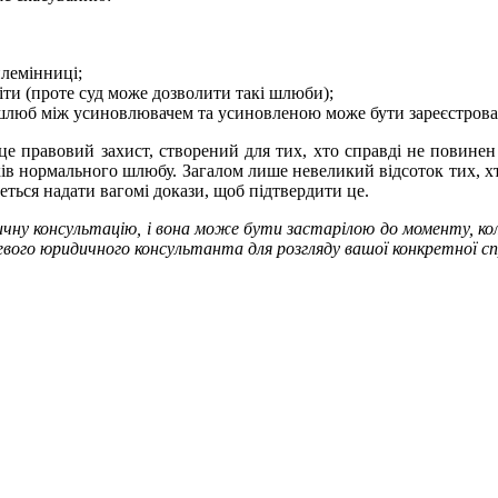
 племінниці;
діти (проте суд може дозволити такі шлюби);
 шлюб між усиновлювачем та усиновленою може бути зареєстрова
е правовий захист, створений для тих, хто справді не повинен 
ів нормального шлюбу. Загалом лише невеликий відсоток тих, х
еться надати вагомі докази, щоб підтвердити це.
у консультацію, і вона може бути застарілою до моменту, коли
евого юридичного консультанта для розгляду вашої конкретної сп