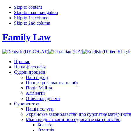
Skip to content
Skip to main navigation
Skip to 1st column
Skip to 2nd column
Family Law
Про нас
Наша філософія
Судові процеси
Наш підхід
Процес розірвання шлюбу
Поділ Майна
Аліменти
Опіка над дітьми
Сурогатство
Наші послуги
Українське законодавство про сурогатне материнст
Міжнародні закони про сурогатне материнство
Бельгія
Франція