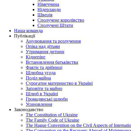
Німеччина
Нідерланди
Швеція
Сполучене королівство
Сполучені Штати
Наша команда
Публікації
Анулювання та розлучення
Опіка над дітьми
Утримання дитини
Кіднепінг
Встановлення батьківства
Факти та дрібниці
Шлюбна угода
Поділ майна
Сурогатне материнство в Україні
Заповіти та майно
Шлюб в Україні
Громадянські шлюби
Усиновлення
Законодавство
The Constitution of Ukraine
The Family Code of Ukraine
The Hague Convention on the Civil Aspects of Internati
The Convention on the Recovery Abroad of Maintenanc